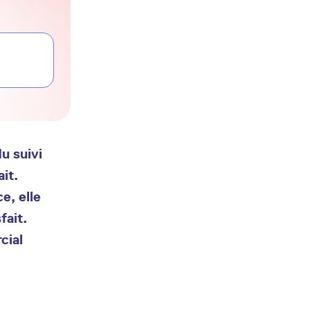
u suivi
it.
e, elle
fait.
cial