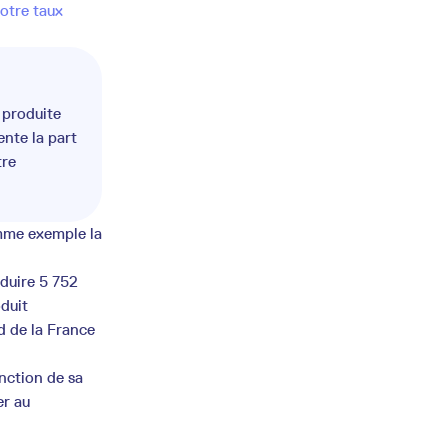
otre taux
 produite
nte la part
tre
omme exemple la
oduire 5 752
duit
d de la France
nction de sa
er au