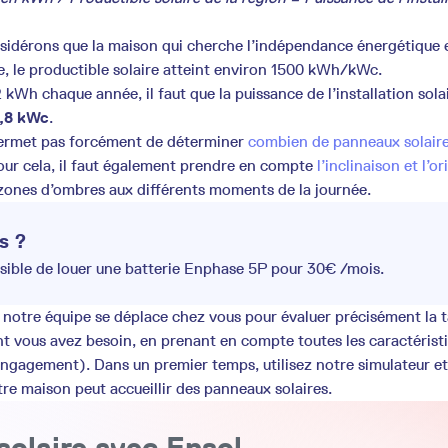
idérons que la maison qui cherche l’indépendance énergétique es
le, le productible solaire atteint environ 1500 kWh/kWc.
 kWh chaque année, il faut que la puissance de l’installation solai
3,8 kWc
.
 permet pas forcément de déterminer
combien de panneaux solaires
our cela, il faut également prendre en compte
l’inclinaison et l’o
 zones d’ombres aux différents moments de la journée.
s ?
ssible de louer une batterie Enphase 5P pour 30€ /mois.
 notre équipe se déplace chez vous pour évaluer précisément la tai
 vous avez besoin, en prenant en compte toutes les caractérist
engagement). Dans un premier temps, utilisez notre simulateur e
otre maison peut accueillir des panneaux solaires.
solaire avec Ensol