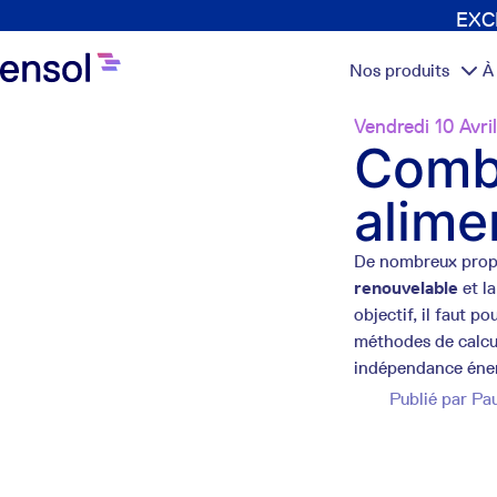
EXCL
Nos produits
À
Vendredi 10 Avril
Combi
alime
De nombreux propr
renouvelable
et l
objectif, il faut p
méthodes de calcu
indépendance éner
Publié par
Pau