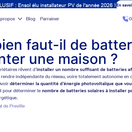
USIF : Ensol élu installateur PV de l'année 2026 !
En savoi
 propos
Blog
Parrainer
0
en faut-il de batter
nter une maison ?
iétaires rêvent d’
installer un nombre suffisant de batteries a
a rendre indépendante du réseau, voire totalement autonome en c
ouvoir
déterminer la quantité d’énergie photovoltaïque que vo
l pour déterminer le
nombre de batteries solaires à installer
p
gétique.
l de Preville