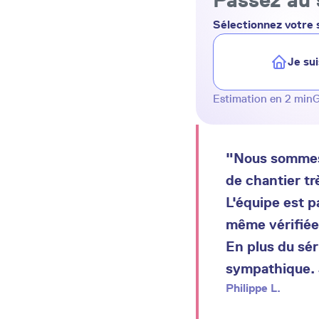
Sélectionnez votre s
Je sui
Estimation en 2 min
G
"Nous sommes p
de chantier tr
L'équipe est p
même vérifiée 
En plus du sé
sympathique. 
Philippe L.