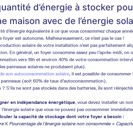
quantité d’énergie à stocker pou
e maison avec de l’énergie sola
ité d’énergie équivalente à ce que vous consommez chaque anné
e foyer est autonome. Malheureusement, ce n’est pas le cas !
 production solaire de votre installation n’est pas parfaitement al
on. En général, un foyer consomme assez peu l’après-midi, on 
mmation vers 18h et environ 40% de votre consommation intervie
 les panneaux solaires ne produisent plus).
 de son autoconsommation solaire
, il est possible de consomme
es panneaux (soit 60% de taux d’autoconsommation).
? S’ils ne sont pas stockés dans des batteries, ils sont réinjectés
gner en indépendance énergétique
, vous devez installer un no
er l’énergie solaire que vous ne pouvez pas consommer immédiat
lculer la capacité de stockage dont votre foyer a besoin :
ère
X
Pourcentage de l’énergie solaire non consommée = Capacit