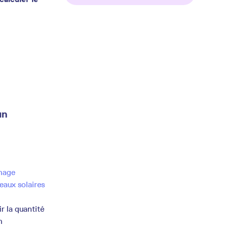
un
inage
eaux solaires
ir la quantité
n