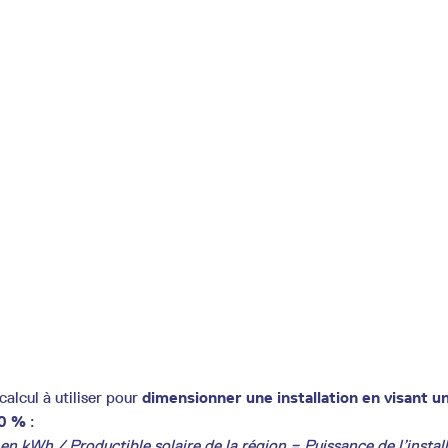
calcul à utiliser pour
dimensionner une installation en visant u
00 %
:
 kWh / Productible solaire de la région = Puissance de l’install