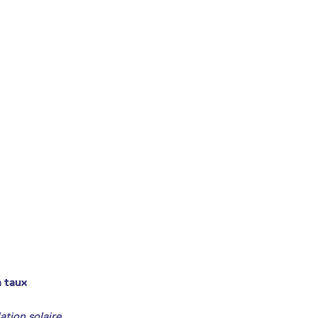
n taux
ation solaire