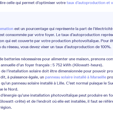
dire celle qui permet d’optimiser votre
taux d’autoproduction et v
mmation
est un pourcentage qui représente la part de l’électricité
est consommée par votre foyer. Le taux d’autoproduction représe
n qui est couverte par votre production photovoltaïque. Pour ê
s du réseau, vous devez viser un taux d’autoproduction de 100%.
 de batteries nécessaires pour alimenter une maison, prenons c
nuelle d’un foyer français : 5 752 kWh (Kilowatt-heure).
 de l’installation solaire doit être dimensionnée pour pouvoir pr
it, à puissance égale, un
panneau solaire installé à Marseille
pro
qu’un panneau solaire installé à Lille. C’est normal puisque le Su
ue le Nord.
 d’énergie qu’une installation photovoltaïque peut produire en fo
owatt-crête) et de l’endroit où elle est installée, il faut se référ
région.