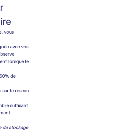
r
ire
e, vous
ignée avec vos
observe
nt lorsque le
r 60% de
 sur le réseau
mbre suffisant
ement.
é de stockage