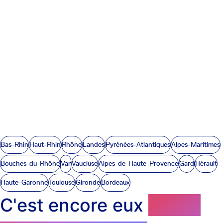
Bas-Rhin
Haut-Rhin
Rhône
Landes
Pyrénées-Atlantiques
Alpes-Maritimes
Bouches-du-Rhône
Var
Vaucluse
Alpes-de-Haute-Provence
Gard
Hérault
Haute-Garonne
Toulouse
Gironde
Bordeaux
C'est encore eux
qui en