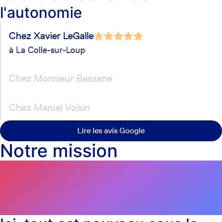
l'autonomie
Chez
Xavier LeGalle
à
La Colle-sur-Loup
Chez
Monsieur Bessane
Chez
Marcel Voisin
Lire les avis Google
Notre mission
Vous rendre autonome et
réduire vos coûts