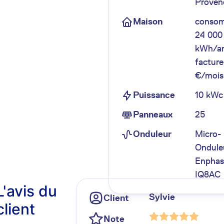
Proven
Maison
conso
24 000
kWh/a
factur
€/mois
Puissance
10 kWc
Panneaux
25
Onduleur
Micro-
Ondule
Enphas
IQ8AC
L'avis du
Sylvie
Client
client
Note