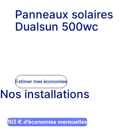
Panneaux solaires
Dualsun 500wc
de l'Entreprise Française DualSun
Garanti 30 ans
Panneaux bi-verre et bi-facial
 120 cellules Monocristallines N-type TOPCon
Rendement de 86% au bout de 30 ans
Estimer mes économies
Nos installations
103 € d'économies mensuelles