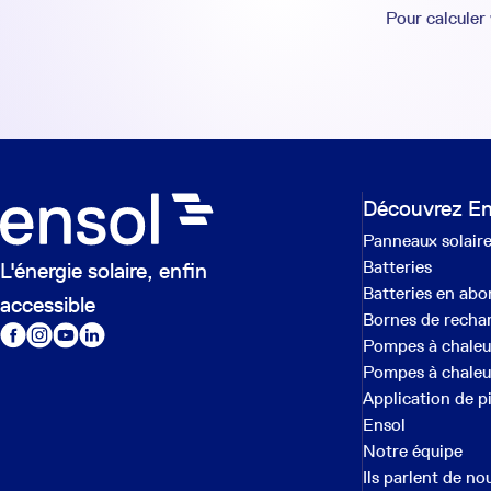
Pour calculer
Découvrez En
Panneaux solair
Batteries
L'énergie solaire, enfin
Batteries en ab
accessible
Bornes de recha
Pompes à chaleu
Pompes à chaleur
Application de p
Ensol
Notre équipe
Ils parlent de no