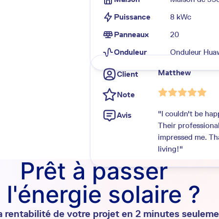
Puissance
8 kWc
Panneaux
20
Onduleur
Onduleur Hua
Matthew
Client
Note
"I couldn't be hap
Avis
Their professional
impressed me. Tha
living!"
Prêt à passer
 l'énergie solaire ?
a rentabilité de votre projet en 2 minutes seuleme