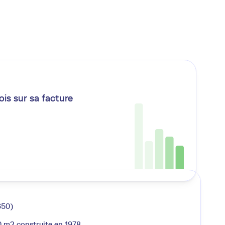
is sur sa facture
650)
 m2 construite en 1978