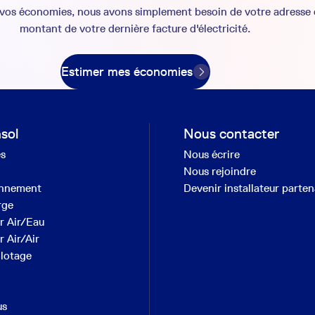
 vos économies, nous avons simplement besoin de votre adresse 
montant de votre dernière facture d'électricité.
Estimer mes économies
sol
Nous contacter
es
Nous écrire
Nous rejoindre
onnement
Devenir installateur parten
rge
r Air/Eau
 Air/Air
ilotage
us