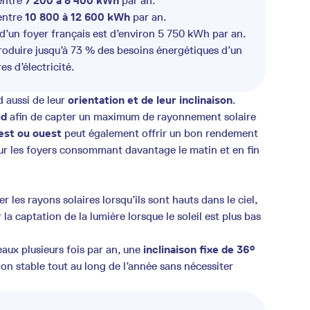
entre
7 200 à 8 400 kWh
par an.
entre
10 800 à 12 600 kWh
par an.
’un foyer français est d’environ 5 750 kWh par an.
roduire jusqu’à 73 % des besoins énergétiques d’un
s d’électricité.
 aussi de leur
orientation et de leur inclinaison
.
ud
afin de capter un maximum de rayonnement solaire
est ou ouest
peut également offrir un bon rendement
ur les foyers consommant davantage le matin et en fin
r les rayons solaires lorsqu’ils sont hauts dans le ciel,
la captation de la lumière lorsque le soleil est plus bas
aux plusieurs fois par an, une
inclinaison fixe de 36°
on stable tout au long de l’année sans nécessiter