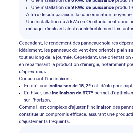
Une installation de
6 kWc de puissance
produit 
Une installation de
9 kWc de puissance
produit 
À titre de comparaison, la consommation moyenne d
Une installation de 3 kWc en Occitanie peut donc p
ménage, réduisant ainsi considérablement les facture
Cependant, le rendement des panneaux solaires dépend
Idéalement, les panneaux doivent être orientés
plein s
tout au long de la journée. Cependant, une orientation
en répartissant la production d’énergie, notamment po
d’après-midi.
Concernant l’inclinaison :
En été, une
inclinaison de 15,2°
est idéale pour capte
En hiver, une
inclinaison de 67,7°
permet d’optimiser 
sur l’horizon.
Comme il est complexe d’ajuster l’inclinaison des panne
constitue un compromis efficace, assurant une producti
d’ajustements fréquents.