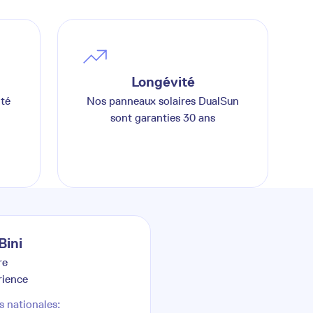
Longévité
ité
Nos panneaux solaires DualSun
sont garanties 30 ans
Bini
re
rience
s nationales: