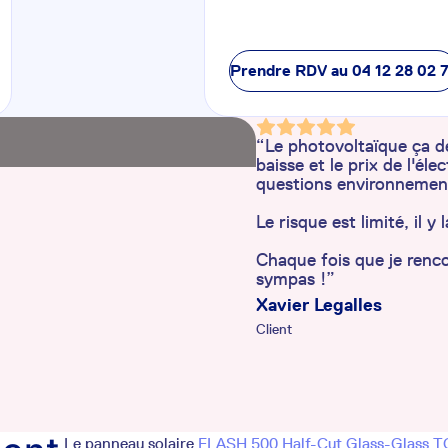
Prendre RDV au
04 12 28 02 
“Le photovoltaïque ça de
baisse et le prix de l'él
questions environnemen
Le risque est limité, il 
Chaque fois que je renco
sympas !”
Xavier Legalles
Client
Le panneau solaire
FLASH 500 Half-Cut Glass-Glass 