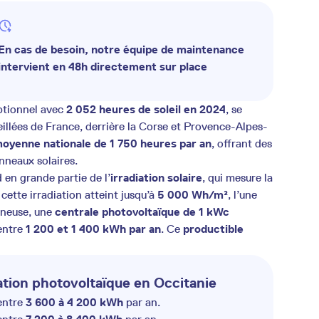
En cas de besoin, notre équipe de maintenance
intervient en 48h directement sur place
eptionnel avec
2 052 heures de soleil en 2024
, se
leillées de France, derrière la Corse et Provence-Alpes-
oyenne nationale de 1 750 heures par an
, offrant des
nneaux solaires.
en grande partie de l’
irradiation solaire
, qui mesure la
cette irradiation atteint jusqu’à
5 000 Wh/m²
, l’une
mineuse, une
centrale photovoltaïque de 1 kWc
 entre
1 200 et 1 400 kWh par an
. Ce
productible
tion photovoltaïque en Occitanie
entre
3 600 à 4 200 kWh
par an.