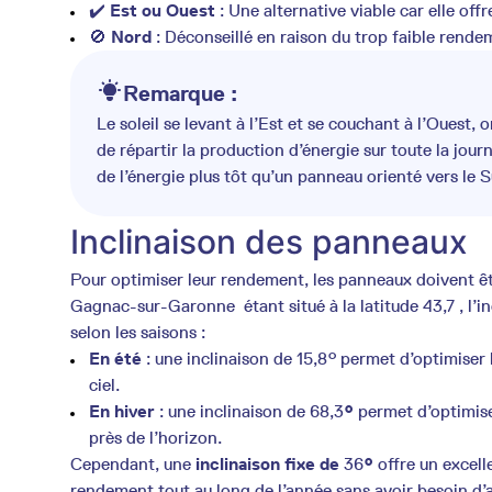
✔️
Est ou Ouest
: Une alternative viable car elle of
🚫
Nord
: Déconseillé en raison du trop faible rend
Remarque :
Le soleil se levant à l’Est et se couchant à l’Ouest,
de répartir la production d’énergie sur toute la jou
de l’énergie plus tôt qu’un panneau orienté vers le S
Inclinaison des panneaux
Pour optimiser leur rendement, les panneaux doivent êtr
Gagnac-sur-Garonne étant situé à la latitude 43,7 , l’in
selon les saisons :
En été
: une inclinaison de 15,8° permet d’optimiser 
ciel.
En hiver
: une inclinaison de 68,3
°
permet d’optimise
près de l’horizon.
Cependant, une
inclinaison fixe de
36
°
offre un excell
rendement tout au long de l’année sans avoir besoin d’a