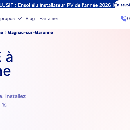
USIF : Ensol élu installateur PV de l'année 2026 !
En savoi
 propos
Blog
Parrainer
0
ne
Gagnac-sur-Garonne
 à
ne
. Installez
0 %