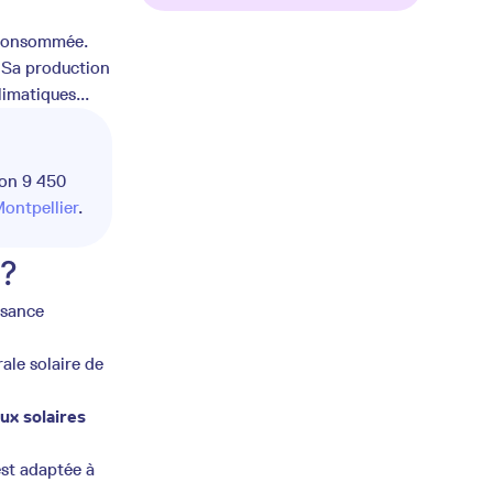
u consommée.
Sa production
limatiques...
ron 9 450
Montpellier
.
 ?
ssance
rale solaire de
ux solaires
est adaptée à