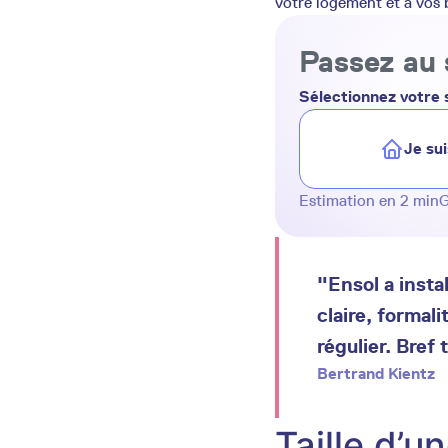
votre logement et à vos 
Passez au 
Sélectionnez votre s
Je sui
Estimation en 2 min
G
"Ensol a insta
claire, formali
régulier. Bref 
Bertrand Kientz
Taille d’u