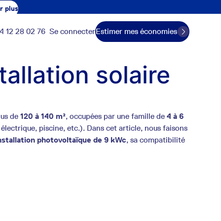
r plus
4 12 28 02 76
Se connecter
Estimer mes économies
tallation solaire
lus de
120 à 140 m²
, occupées par une famille de
4 à 6
électrique, piscine, etc.). Dans cet article, nous faisons
nstallation photovoltaïque de 9 kWc
, sa compatibilité