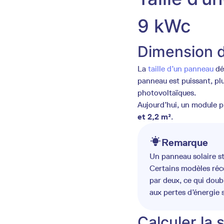
9 kWc
Dimension d
La
taille d’un panneau
dé
panneau est puissant, pl
photovoltaïques.
Aujourd’hui, un module 
et 2,2 m²
.
Remarque
Un panneau solaire s
Certains modèles réce
par deux, ce qui doub
aux pertes d’énergie s
Calculer la