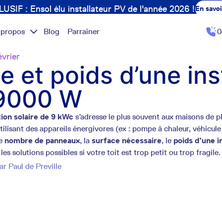
USIF : Ensol élu installateur PV de l'année 2026 !
En savoi
 propos
Blog
Parrainer
0
vrier
le et poids d’une ins
9000 W
tion solaire de 9 kWc
s’adresse le plus souvent aux maisons de p
tilisant des appareils énergivores (ex : pompe à chaleur, véhicule 
le
nombre de panneaux
, la
surface nécessaire
, le
poids d’une i
 les solutions possibles si votre toit est trop petit ou trop fragile.
par
Paul de Preville