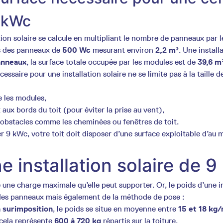
9 kWc
tion solaire se calcule en multipliant le nombre de panneaux par l
s des panneaux de
500 Wc
mesurant environ
2,2 m²
. Une instal
anneaux
, la surface totale occupée par les modules est de
39,6 m
ssaire pour une installation solaire ne se limite pas à la taille d
e les modules,
aux bords du toit (pour éviter la prise au vent),
obstacles comme les cheminées ou fenêtres de toit.
er 9 kWc, votre toit doit disposer d’une surface exploitable d’au
e installation solaire de 
une charge maximale qu’elle peut supporter. Or, le poids d’une in
es panneaux mais également de la méthode de pose :
 surimposition
, le poids se situe en moyenne entre
15 et 18 kg
 cela représente
600 à 720 kg
répartis sur la toiture.