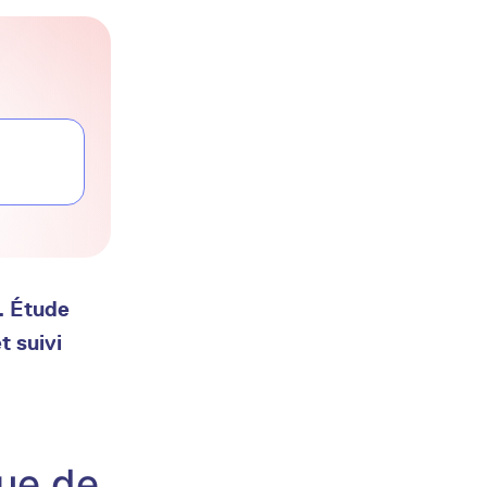
. Étude
t suivi
que de