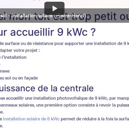
si mon toit est trop petit o
ol - Installation solaire (Pierre-Henri)
ur accueillir 9 kWc ?
de surface ou de résistance pour supporter une installation de 9 
apter votre projet :
 l’installation
e
annexe
 au sol ou en façade
uissance de la centrale
pas accueillir une installation photovoltaïque de 9 kWc, par man
panneaux solaires, une première option consiste à revoir la puiss
se.
ne
installation solaire de 6 kWc
permet de réduire à la fois la sur
te.