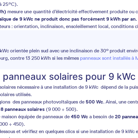
 à 25°C).
Wh)
mesure une quantité d’électricité effectivement produite o
aïque de 9 kWc ne produit donc pas forcément 9 kWh par an.
eurs : orientation, inclinaison, ensoleillement local, conditions c
 kWc orientée plein sud avec une inclinaison de 30° produit envi
urg, contre 13 250 kWh si les mêmes
panneaux sont installés à 
panneaux solaires pour 9 kWc
laires nécessaire à une installation de 9 kWc dépend de la pui
aires utilisés.
légions des panneaux photovoltaïques de
500 Wc
. Ainsi, une cent
18 panneaux solaires
(9 000 ÷ 500).
e maison équipée de panneaux de
450 Wc
a besoin de
20 pannea
 000 ÷ 450).
-dessous et vérifiez en quelques clics si une installation de 9 kWc 