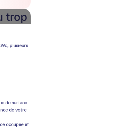
u trop
kWc, plusieurs
que de surface
ance de votre
face occupée et