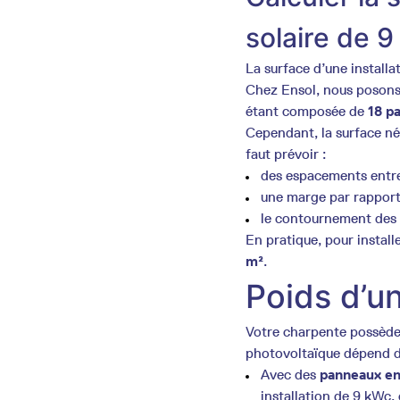
solaire de 
La surface d’une installa
Chez Ensol, nous poson
étant composée de
18 p
Cependant, la surface néce
faut prévoir :
des espacements entr
une marge par rapport 
le contournement des 
En pratique, pour install
m²
.
Poids d’un
Votre charpente possède 
photovoltaïque dépend d
Avec des
panneaux en
installation de 9 kWc,