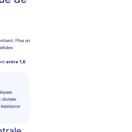
ntient. Plus un
ellules
ent
entre 1,6
aïques.
t divisée
résistance
ntrale