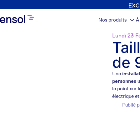
EXCL
Nos produits
À
Lundi 23 Fé
Tail
de 
Une
installa
personnes
u
le point sur 
électrique et
Publié 