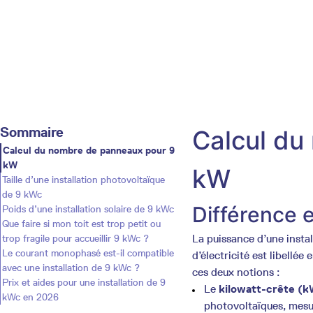
Sommaire
Calcul du
Calcul du nombre de panneaux pour 9
kW
kW
Taille d’une installation photovoltaïque
de 9 kWc
Différence 
Poids d’une installation solaire de 9 kWc
Que faire si mon toit est trop petit ou
La puissance d’une insta
trop fragile pour accueillir 9 kWc ?
Le courant monophasé est-il compatible
d’électricité est libellée 
avec une installation de 9 kWc ?
ces deux notions :
Prix et aides pour une installation de 9
Le
kilowatt-crête (k
kWc en 2026
photovoltaïques, mesur