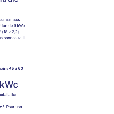
eur surface.
lation de 9 kWc
²
(18 × 2,2).
es panneaux. Il
 moins
45 à 50
9 kWc
stallation
/m²
. Pour une