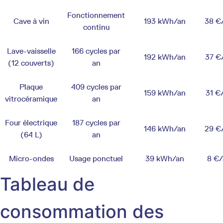
Fonctionnement
Cave à vin
193 kWh/an
38 €
continu
Lave-vaisselle
166 cycles par
192 kWh/an
37 €
(12 couverts)
an
Plaque
409 cycles par
159 kWh/an
31 €
vitrocéramique
an
Four électrique
187 cycles par
146 kWh/an
29 €
(64 L)
an
Micro-ondes
Usage ponctuel
39 kWh/an
8 €/
Tableau de
consommation des