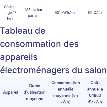
Sèche-
183 cycles
linge (7
301 kWh/an
59 €/an
par an
kg)
Tableau de
consommation des
appareils
électroménagers du salon
Consommation
Coût
Durée
annuelle
annuel à
Appareil
d’utilisation
moyenne (en
0,1952
moyenne
kWh)
€/kWh