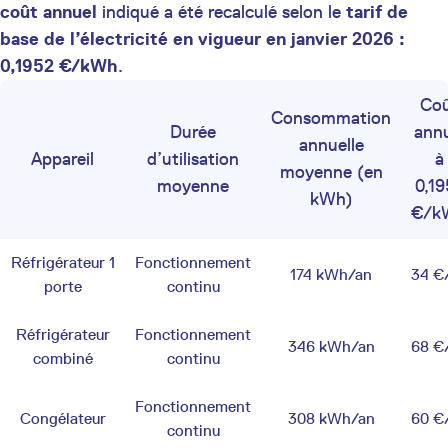
coût annuel
indiqué a été recalculé selon le
tarif de
base de l’électricité en vigueur en janvier 2026 :
0,1952 €/kWh
.
Co
Consommation
Durée
ann
annuelle
Appareil
d’utilisation
à
moyenne (en
moyenne
0,19
kWh)
€/k
Réfrigérateur 1
Fonctionnement
174 kWh/an
34 €
porte
continu
Réfrigérateur
Fonctionnement
346 kWh/an
68 €
combiné
continu
Fonctionnement
Congélateur
308 kWh/an
60 €
continu