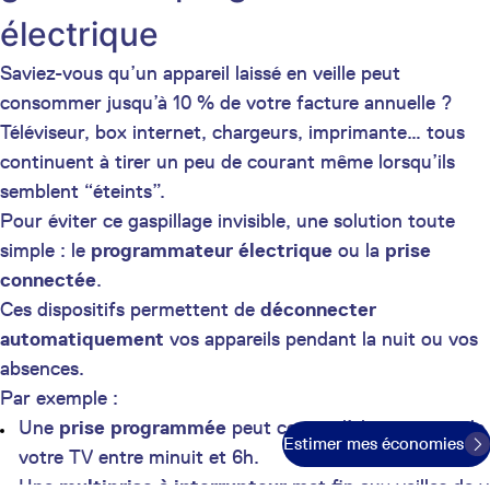
électrique
Saviez-vous qu’un appareil laissé en veille peut
consommer jusqu’à 10 % de votre facture annuelle ?
Téléviseur, box internet, chargeurs, imprimante… tous
continuent à tirer un peu de courant même lorsqu’ils
semblent “éteints”.
Pour éviter ce gaspillage invisible, une solution toute
simple : le
programmateur électrique
ou la
prise
connectée
.
Ces dispositifs permettent de
déconnecter
automatiquement
vos appareils pendant la nuit ou vos
absences.
Par exemple :
Une
prise programmée
peut couper l’alimentation de
Estimer mes économies
votre TV entre minuit et 6h.
Une
multiprise à interrupteur
met fin aux veilles de 