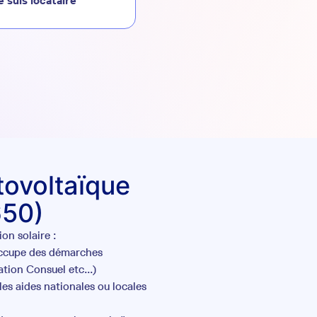
e suis locataire
otovoltaïque
650)
on solaire :
occupe des démarches
tion Consuel etc...)
es aides nationales ou locales