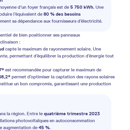
Wh
moyenne d’un foyer français est de
5 750 kWh
. Une
oduire l’équivalent de
80 % des besoins
ement sa dépendance aux fournisseurs d’électricité.
ssentiel de bien positionner ses panneaux
clinaison :
ud
capte le maximum de rayonnement solaire. Une
ante, permettant d’équilibrer la production d’énergie tout
7°
est recommandée pour capturer le maximum de
68,2°
permet d’optimiser la captation des rayons solaires
stitue un bon compromis, garantissant une production
ans la région. Entre le
quatrième trimestre 2023
tallations photovoltaïques en autoconsommation
ne augmentation de
45 %
.