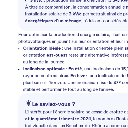
9 kWc
: production annuelle d’environ
13 347 k
À titre de comparaison, la consommation annuelle 
installation solaire de
3 kWc
permettrait ainsi de pr
énergétiques d’un ménage
, réduisant considérabl
Pour optimiser la production d’énergie solaire, il est e
photovoltaïques en jouant sur leur orientation et leur in
Orientation idéale
: une installation orientée plein
s
orientation
est-ouest
reste une alternative intéress
au long de la journée.
Inclinaison optimale
:
En été
, une inclinaison de
15,
rayonnements solaires.
En hiver
, une inclinaison de
plus bas sur l’horizon. Une inclinaison fixe de
37°
con
stable et performante tout au long de l’année.
Le saviez-vous ?
L’intérêt pour l’énergie solaire ne cesse de croître d
et le quatrième trimestre 2024
, le nombre d’ins
individuelle dans les Bouches-du-Rhône a connu u