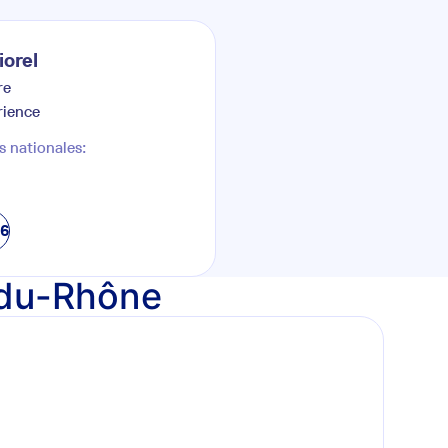
iorel
re
rience
s nationales:
76
s-du-Rhône