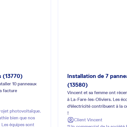
s (13770)
Installation de 7 panne
staller 10 panneaux
(13580)
a facture
Vincent et sa femme ont récem
à La-Fare-les-Oliviers. Les éco
d'électricité contribuent à la 
rojet photovoltaïque.
!
athie bien que nos
Client
Vincent
. Les équipes sont
"Un commercial de la société