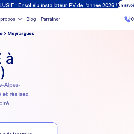
USIF : Ensol élu installateur PV de l'année 2026 !
En savoi
 propos
Blog
Parrainer
0
ne
Meyrargues
 à
)
ce-Alpes-
 et réalisez
cité.