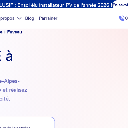
USIF : Ensol élu installateur PV de l'année 2026 !
En savoi
 propos
Blog
Parrainer
0
ne
Fuveau
 à
ce-Alpes-
 et réalisez
cité.