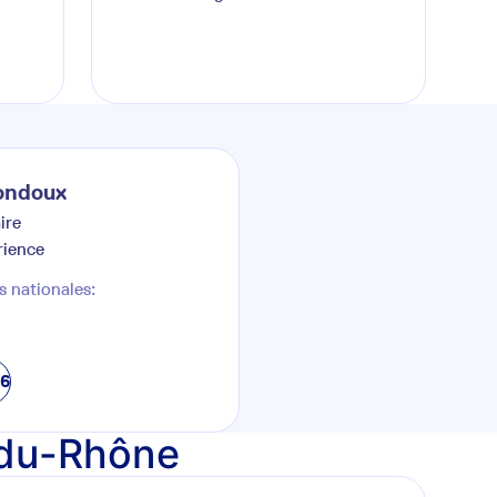
ondoux
ire
rience
s nationales:
76
s-du-Rhône