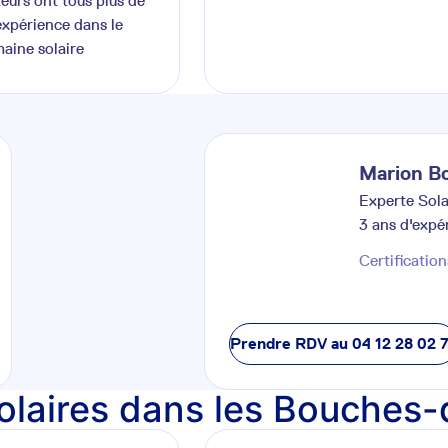
teurs ont tous plus de
expérience dans le
aine solaire
Marion
B
Experte Sola
3
ans d'expé
Certification
Prendre RDV au
04 12 28 02 
 solaires dans les Bouche