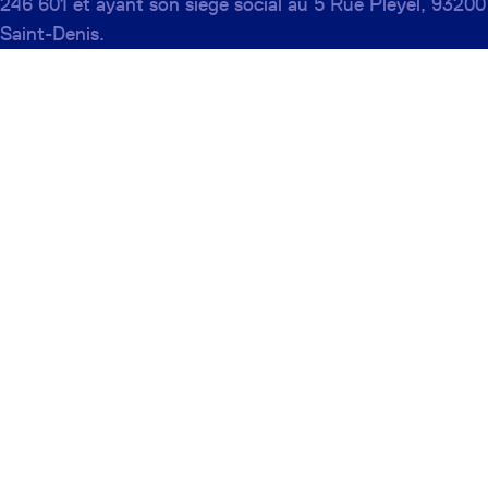
246 601 et ayant son siège social au 5 Rue Pleyel, 93200
Saint-Denis.