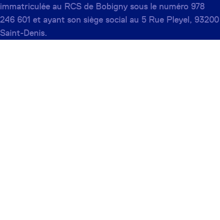
immatriculée au RCS de Bobigny sous le numéro 978
246 601 et ayant son siège social au 5 Rue Pleyel, 93200
Saint-Denis.