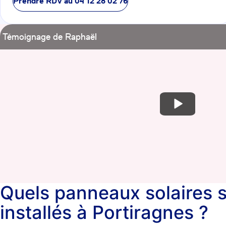
Prendre RDV au
04 12 28 02 76
Témoignage de Raphaël
Quels panneaux solaires 
installés à Portiragnes ?