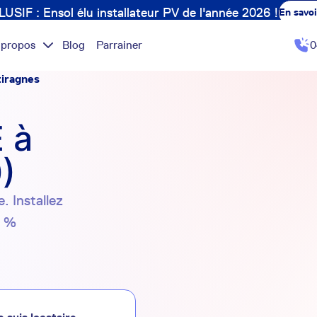
USIF : Ensol élu installateur PV de l'année 2026 !
En savoi
 propos
Blog
Parrainer
0
iragnes
 à
)
. Installez
0 %