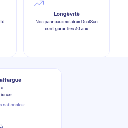
Longévité
ité
Nos panneaux solaires DualSun
sont garanties 30 ans
affargue
re
rience
s nationales: