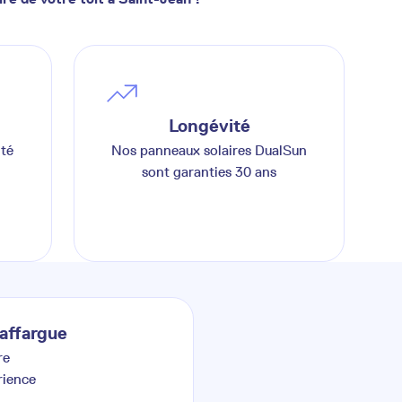
Longévité
ité
Nos panneaux solaires DualSun
sont garanties 30 ans
affargue
re
rience