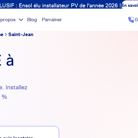
USIF : Ensol élu installateur PV de l'année 2026 !
En savoi
 propos
Blog
Parrainer
0
ne
Saint-Jean
 à
. Installez
0 %