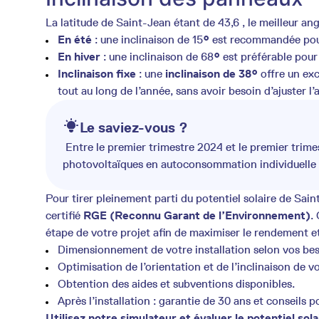
La latitude de Saint-Jean étant de 43,6
, le meilleur an
En été
: une inclinaison de 15
°
est recommandée pour 
En hiver
: une inclinaison de 68
°
est préférable pour 
Inclinaison fixe
: une
inclinaison de 38°
offre un ex
tout au long de l’année, sans avoir besoin d’ajuster l
Le saviez-vous ?
Entre le premier trimestre 2024 et le premier trime
photovoltaïques en autoconsommation individuell
Pour tirer pleinement parti du potentiel solaire de Saint-
certifié
RGE (Reconnu Garant de l’Environnement)
.
étape de votre projet afin de maximiser le rendement et 
Dimensionnement de votre installation selon vos bes
Optimisation de l’orientation et de l’inclinaison de 
Obtention des aides et subventions disponibles.
Après l’installation : garantie de 30 ans et conseils
Utilisez notre simulateur et évaluer le potentiel sola