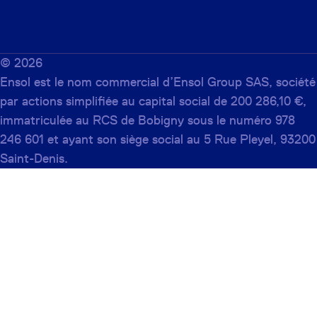
©
2026
Ensol est le nom commercial d’Ensol Group SAS, société
par actions simplifiée au capital social de 200 286,10 €,
immatriculée au RCS de Bobigny sous le numéro 978
246 601 et ayant son siège social au 5 Rue Pleyel, 93200
Saint-Denis.