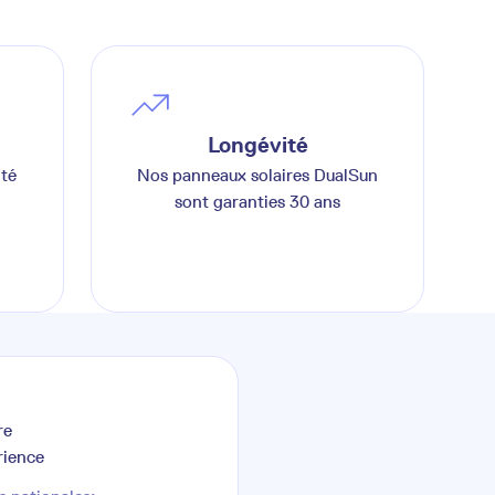
Longévité
ité
Nos panneaux solaires DualSun
sont garanties 30 ans
re
rience