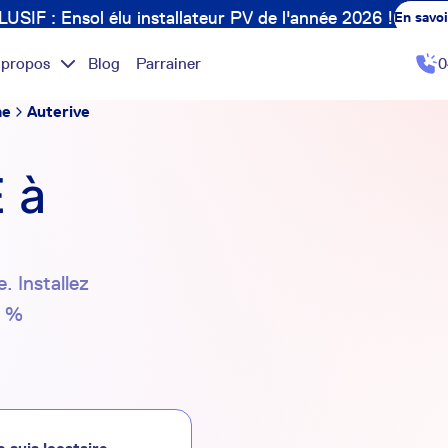
USIF : Ensol élu installateur PV de l'année 2026 !
En savoi
 propos
Blog
Parrainer
0
ne
Auterive
 à
. Installez
0 %