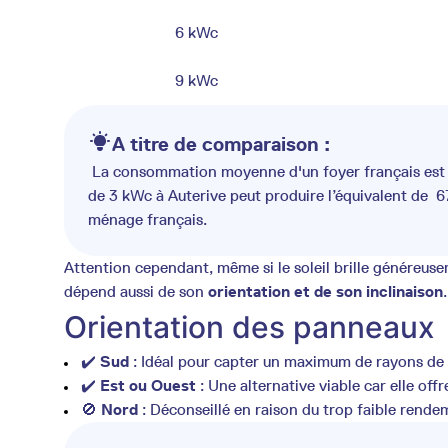
6 kWc
9 kWc
A titre de comparaison :
La consommation moyenne d'un foyer français est d'
de 3 kWc à Auterive peut produire l’équivalent de 
ménage français.
Attention cependant, même si le soleil brille généreuse
dépend aussi de son
orientation et de son inclinaison
.
Orientation des panneaux
✔️
Sud
: Idéal pour capter un maximum de rayons de so
✔️
Est ou Ouest
: Une alternative viable car elle of
🚫
Nord
: Déconseillé en raison du trop faible rend