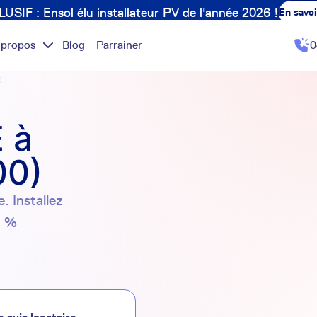
USIF : Ensol élu installateur PV de l'année 2026 !
En savoi
 propos
Blog
Parrainer
0
t
 à
00)
. Installez
0 %