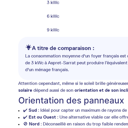
3 kWc
6 kWc
9 kWc
A titre de comparaison :
La consommation moyenne d'un foyer français est d'
de 3 kWc à Aspret-Sarrat peut produire l’équivale
d'un ménage français.
Attention cependant, même si le soleil brille généreus
solaire
dépend aussi de son
orientation et de son incl
Orientation des panneaux
✔️
Sud
: Idéal pour capter un maximum de rayons de so
✔️
Est ou Ouest
: Une alternative viable car elle of
🚫
Nord
: Déconseillé en raison du trop faible rend