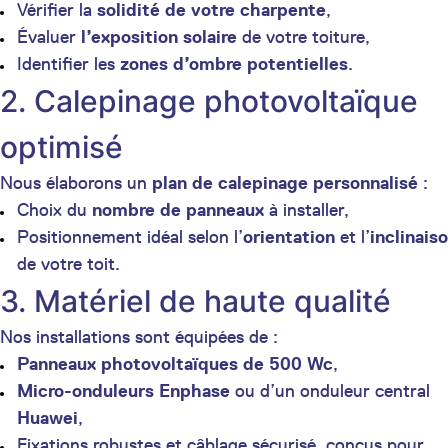
Vérifier la
solidité de votre charpente
,
Évaluer
l’exposition solaire
de votre toiture,
Identifier les
zones d’ombre potentielles
.
2. Calepinage photovoltaïque
optimisé
Nous élaborons un
plan de calepinage personnalisé
:
Choix du
nombre de panneaux
à installer,
Positionnement idéal selon l’
orientation
et l’
inclinais
de votre toit.
3. Matériel de haute qualité
Nos installations sont équipées de :
Panneaux photovoltaïques de 500 Wc
,
Micro-onduleurs Enphase
ou d’un onduleur central
Huawei
,
Fixations robustes et câblage sécurisé, conçus pour