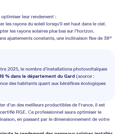
r optimiser leur rendement :
r les rayons du soleil lorsqu’il est haut dans le ciel.
ter les rayons solaires plus bas sur l’horizon.
ans ajustements constants, une inclinaison fixe de 38°
stre 2025, le nombre d’installations photovoltaïques
6 % dans le département du Gard
(source :
ence des habitants quant aux bénéfices écologiques
iter d’un des meilleurs productibles de France, il est
certifié RGE. Ce professionnel saura optimiser le
nclinaison, en passant par le dimensionnement de votre
 minute le rendement des panneaux solaires installés