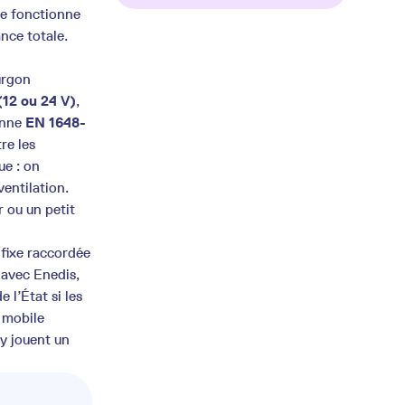
le fonctionne
nce totale.
urgon
(12 ou 24 V)
,
enne
EN 1648-
re les
ue : on
ventilation.
 ou un petit
 fixe raccordée
 avec Enedis,
 l’État si les
n mobile
y jouent un