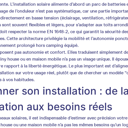
ente. L’installation solaire alimente d’abord un parc de batteries
sage de l’onduleur n’est pas systématique, car une partie importa
irectement en basse tension (éclairage, ventilation, réfrigérate
 sont souvent flexibles et légers, pour s’adapter aux toits arrondis
 doit respecter la norme EN 1648-2, ce qui garantit la sécurité d
tes. Cette architecture privilégie la mobilité et l’autonomie ponctu
onnement prolongé hors camping équipé.
posent pas autonomie et confort. Elles traduisent simplement de
 tiny house ou en maison mobile n’a pas un visage unique. Il épous
 rapport à la liberté énergétique. Le plus important est d’aligner
allation sur votre usage réel, plutôt que de chercher un modèle “
s à vos habitudes.
er son installation : de l
ion aux besoins réels
aux solaires, il est indispensable d’estimer avec précision votre
house ou une maison mobile n’a pas les mêmes besoins qu’un l