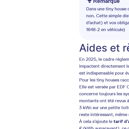
Remarque
Dans une tiny house o
non. Cette simple di
d’achat) et vos oblig
1648-2 en véhicule)
Aides et 
En 2025, le cadre régleme
impactent directement le
est indispensable pour éva
Pour les tiny houses racc
Elle est versée par EDF O
concerne toujours les sy
montants ont été revus à
3 kWc sur une petite toi
reste intéressant, même 
À cela s’ajoute le
tarif d
€/kWh auparavant), ce q