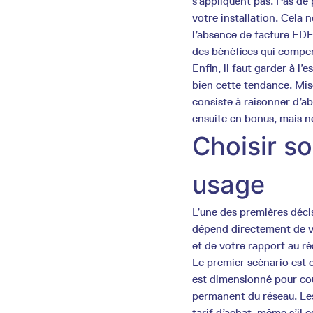
s’appliquent pas. Pas de 
votre installation. Cela 
l’absence de facture EDF
des bénéfices qui compen
Enfin, il faut garder à l’e
bien cette tendance. Mis
consiste à raisonner d’a
ensuite en bonus, mais n
Choisir so
usage
L’une des premières déci
dépend directement de vo
et de votre rapport au ré
Le premier scénario est c
est dimensionné pour cou
permanent du réseau. Les
tarif d’achat, même s’il 