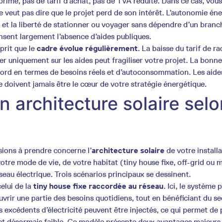
prime, pas de tarif d’achat, pas de TVA réduite. Dans ce cas, vous
ne veut pas dire que le projet perd de son intérêt. L’autonomie én
 et la liberté de stationner ou voyager sans dépendre d’un bran
sent largement l’absence d’aides publiques.
sprit que le
cadre évolue régulièrement
. La baisse du tarif de ra
er uniquement sur les aides peut fragiliser votre projet. La bon
bord en termes de besoins réels et d’autoconsommation. Les aide
e doivent jamais être le cœur de votre stratégie énergétique.
n architecture solaire sel
sions à prendre concerne l’
architecture solaire
de votre installa
tre mode de vie, de votre habitat (tiny house fixe, off-grid ou 
seau électrique. Trois scénarios principaux se dessinent.
elui de la
tiny house fixe raccordée au réseau
. Ici, le système
vrir une partie des besoins quotidiens, tout en bénéficiant du s
 excédents d’électricité peuvent être injectés, ce qui permet de 
est désormais faible. Ce modèle présente deux avantages majeurs :