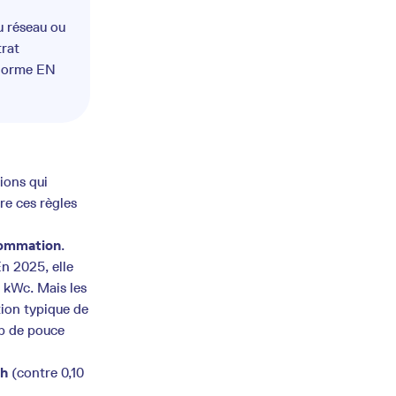
u réseau ou
trat
 norme EN
ions qui
re ces règles
sommation
.
En 2025, elle
 kWc. Mais les
tion typique de
p de pouce
Wh
(contre 0,10