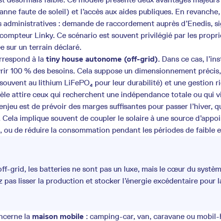
nne faute de soleil) et l’accès aux aides publiques. En revanche,
s administratives : demande de raccordement auprès d’Enedis, s
ompteur Linky. Ce scénario est souvent privilégié par les propri
e sur un terrain déclaré.
rrespond à la
tiny house autonome (off-grid)
. Dans ce cas, l’ins
ouvrir 100 % des besoins. Cela suppose un dimensionnement précis,
souvent au lithium LiFePO₄ pour leur durabilité) et une gestion r
e attire ceux qui recherchent une indépendance totale ou qui v
njeu est de prévoir des marges suffisantes pour passer l’hiver, q
. Cela implique souvent de coupler le solaire à une source d’app
, ou de réduire la consommation pendant les périodes de faible e
ff-grid, les batteries ne sont pas un luxe, mais le cœur du systè
z pas lisser la production et stocker l’énergie excédentaire pour l
oncerne la
maison mobile
: camping-car, van, caravane ou mobil-h