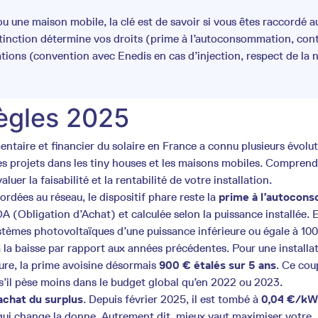
u une maison mobile, la clé est de savoir si vous êtes raccordé a
stinction détermine vos droits (prime à l’autoconsommation, con
ations (convention avec Enedis en cas d’injection, respect de la
règles 2025
ntaire et financier du solaire en France a connu plusieurs évolut
s projets dans les tiny houses et les maisons mobiles. Comprend
luer la faisabilité et la rentabilité de votre installation.
ordées au réseau, le dispositif phare reste la
prime à l’autocon
A (Obligation d’Achat) et calculée selon la puissance installée. 
stèmes photovoltaïques d’une puissance inférieure ou égale à 100
 la baisse par rapport aux années précédentes. Pour une installa
ture, la prime avoisine désormais
900 € étalés sur 5 ans
. Ce cou
s’il pèse moins dans le budget global qu’en 2022 ou 2023.
’achat du surplus
. Depuis février 2025, il est tombé à
0,04 €/k
ui change la donne. Autrement dit, mieux vaut maximiser votre