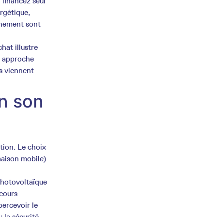
 financez seul
ergétique,
chement sont
chat illustre
ne approche
s viennent
on son
tion. Le choix
maison mobile)
 photovoltaïque
ecours
percevoir le
 la sécurité