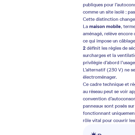
publiques pour l’autocon
comme un site isolé : pa
Cette distinction chang
La
maison mobile
, term
aménagé, relève encore d’
ce qui impose un câblage
2
définit les règles de sé
surcharges et la ventilat
privilégie d’abord l’usage
L’alternatif (230 V) ne 
électroménager.
Ce cadre technique et ré
au réseau peut se voir a
convention d’autoconsomma
panneaux sont posés sur l
fonctionnant uniquement 
rôle vital pour couvrir l