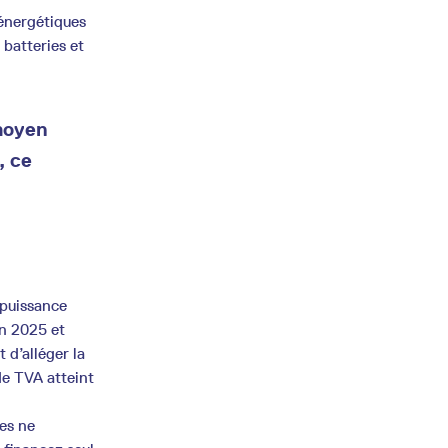
énergétiques
 batteries et
 moyen
, ce
 puissance
en 2025 et
 d’alléger la
de TVA atteint
es ne