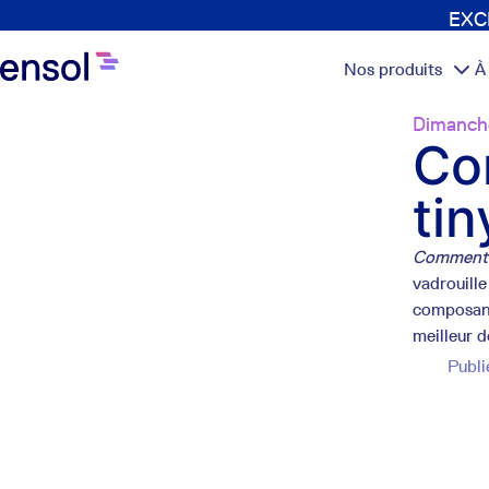
EXCL
Nos produits
À
Dimanch
Co
ti
Comment p
vadrouille
composant
meilleur d
Publi