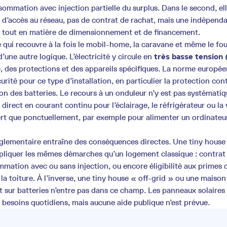
sommation avec injection partielle du surplus. Dans le second, el
s d’accès au réseau, pas de contrat de rachat, mais une indépenda
e tout en matière de dimensionnement et de financement.
e qui recouvre à la fois le mobil-home, la caravane et même le fo
une autre logique. L’électricité y circule en
très basse tension 
, des protections et des appareils spécifiques. La norme europé
curité pour ce type d’installation, en particulier la protection cont
ion des batteries. Le recours à un onduleur n’y est pas systématiq
 direct en courant continu pour l’éclairage, le réfrigérateur ou la 
sert que ponctuellement, par exemple pour alimenter un ordinateur
glementaire entraîne des conséquences directes. Une tiny house
ppliquer les mêmes démarches qu’un logement classique : contrat
tion avec ou sans injection, ou encore éligibilité aux primes de
a toiture. À l’inverse, une tiny house « off-grid » ou une maiso
sur batteries n’entre pas dans ce champ. Les panneaux solaires 
es besoins quotidiens, mais aucune aide publique n’est prévue.