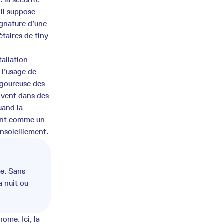
 il suppose
ignature d’une
étaires de tiny
tallation
 l’usage de
igoureuse des
ivent dans des
uand la
oint comme un
nsoleillement.
me. Sans
a nuit ou
ome. Ici, la