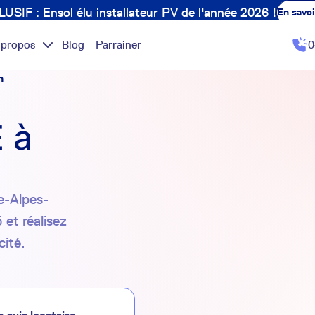
USIF : Ensol élu installateur PV de l'année 2026 !
En savoi
 propos
Blog
Parrainer
0
n
 à
ce-Alpes-
 et réalisez
cité.