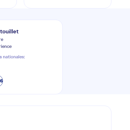
touillet
re
rience
s nationales:
76